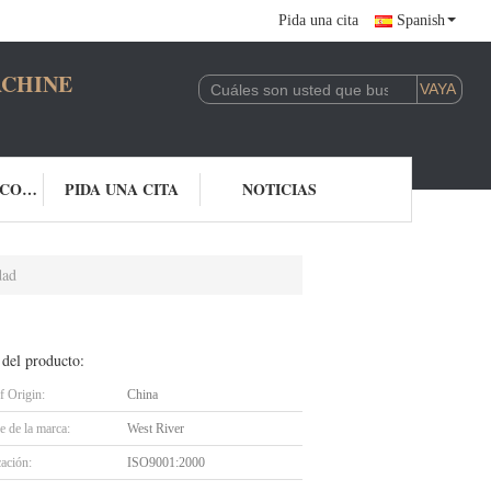
Pida una cita
Spanish
CHINERY CO.,LTD
ÉNTRENOS EN CONTACTO CON
PIDA UNA CITA
NOTICIAS
dad
 del producto:
f Origin:
China
 de la marca:
West River
cación:
ISO9001:2000