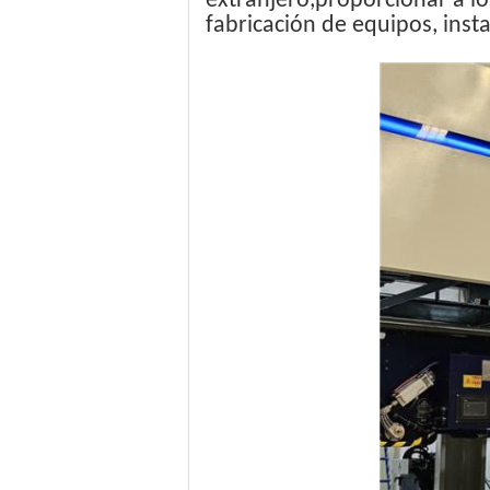
extranjero,proporcionar a lo
fabricación de equipos, inst