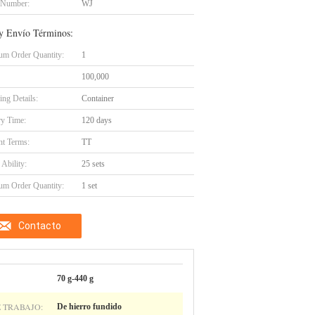
 Number:
WJ
y Envío Términos:
m Order Quantity:
1
100,000
ing Details:
Container
ry Time:
120 days
t Terms:
TT
Ability:
25 sets
m Order Quantity:
1 set
Contacto
70 g-440 g
 TRABAJO:
De hierro fundido