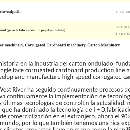
NOMBRE
e investigación.
ALTURA
anal (para la fabricación de papel ondulado)
CARTÓN
cer machinery
Corrugated Cardboard machinery
Carton Machinery
,
,
istoria en la industria del cartón ondulado, fund
ingle face corrugated cardboard production line a
lop and manufacture high-speed corrugated car
, West River ha seguido continuamente procesos d
va continuamente la implementación de tecnología
s últimas tecnologías de controlEn la actualidad,
que ha dominado la tecnología de I + D,fabricació
de comercialización en el extranjero, ahora el 9
l mundo, por lo que también tenemos una rica exp