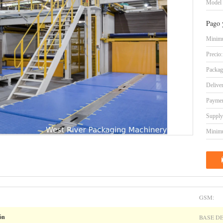
Model
Pago 
Minimu
Precio:
Packag
Delive
Paymen
Supply 
Minimu
GSM:
BASE DE
ón