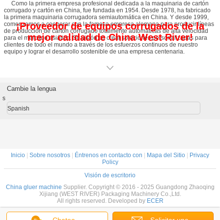
Como la primera empresa profesional dedicada a la maquinaria de cartón
corrugado y cartón en China, fue fundada en 1954. Desde 1978, ha fabricado
la primera maquinaria corrugadora semiautomática en China. Y desde 1999,
comenzamos a cooperar con la famosa empresa alemana para producir líneas
¡Proveedor de equipos corrugados de la
de producción de cartón corrugado totalmente automáticas de alta velocidad
mejor calidad de China West River!
para el mercado asiático. Su visión es crear soluciones personalizadas para
clientes de todo el mundo a través de los esfuerzos continuos de nuestro
equipo y lograr el desarrollo sostenible de una empresa centenaria.
Ofrecemos una serie de líneas de producción de cartón corrugado
automáticas de 2 capas, 3 capas, 5 capas, 7 capas o diseño de máquinas
Cambie la lengua
s
corrugadoras multifuncionales, y diseño personalizado para clientes globales
Spanish
para anchos de 1200 mm-3300 mm, rangos de velocidad de 150-400 m/min. Y
establecer proyectos de equipos de línea de producción de cartón corrugado
como el equipo líder para implementar el servicio completo con el objetivo del
proyecto llave en mano del diseño de todo el equipo de la planta de cartón.
Inicio
|
Sobre nosotros
|
Éntrenos en contacto con
|
Mapa del Sitio
|
Privacy
Policy
Con la increíble historia de desarrollo del embalaje de China. Tenemos una
Visión de escritorio
visión de desarrollo clara y a largo plazo para el futuro del mundo. Somos
China gluer machine
Supplier. Copyright © 2016 - 2025 Guangdong Zhaoqing
socios a largo plazo de los clientes en la era inteligente para abrazar el cambio
Xijiang (WEST RIVER) Packaging Machinery Co.,Ltd.
All rights reserved. Developed by
ECER
y la innovación. Nuestros valores permanecen sin cambios porque estamos
arraigados en el desarrollo continuo de la economía global. Comprometidos a