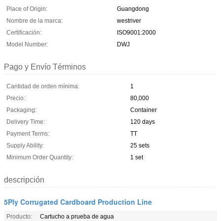
Place of Origin:
Guangdong
Nombre de la marca:
westriver
Certificación:
ISO9001:2000
Model Number:
DWJ
Pago y Envío Términos
Cantidad de orden mínima:
1
Precio:
80,000
Packaging:
Container
Delivery Time:
120 days
Payment Terms:
TT
Supply Ability:
25 sets
Minimum Order Quantity:
1 set
descripción
5Ply Corrugated Cardboard Production Line
Producto:
Cartucho a prueba de agua