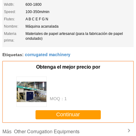
Width:
600-1800
Speed:
100-350m/min
Flutes:
A B C E F G N
Nombre:
Máquina acanalada
Materia
Materiales de papel artesanal (para la fabricación de papel
ondulado)
prima:
corrugated machinery
Etiquetas:
Obtenga el mejor precio por
MOQ：
1
Continuar
Other Corrugation Equipments
Más