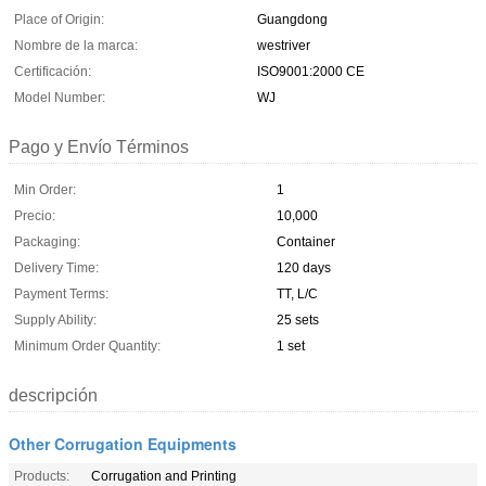
Place of Origin:
Guangdong
Nombre de la marca:
westriver
Certificación:
ISO9001:2000 CE
Model Number:
WJ
Pago y Envío Términos
Min Order:
1
Precio:
10,000
Packaging:
Container
Delivery Time:
120 days
Payment Terms:
TT, L/C
Supply Ability:
25 sets
Minimum Order Quantity:
1 set
descripción
Other Corrugation Equipments
Products:
Corrugation and Printing