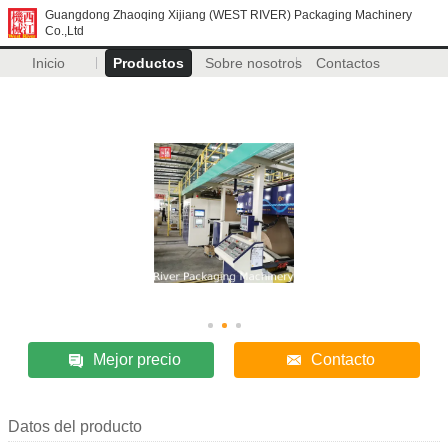
Guangdong Zhaoqing Xijiang (WEST RIVER) Packaging Machinery
Co.,Ltd
Inicio
Productos
Sobre nosotros
Contactos
Mejor precio
Contacto
Datos del producto