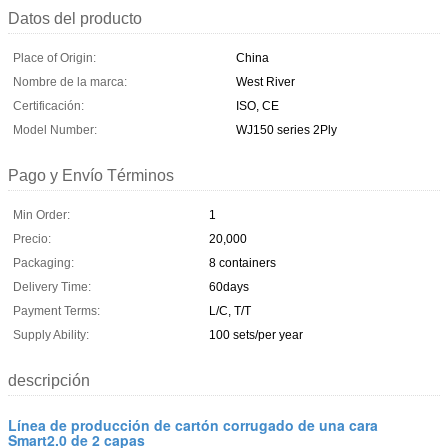
Datos del producto
Place of Origin:
China
Nombre de la marca:
West River
Certificación:
ISO, CE
Model Number:
WJ150 series 2Ply
Pago y Envío Términos
Min Order:
1
Precio:
20,000
Packaging:
8 containers
Delivery Time:
60days
Payment Terms:
L/C, T/T
Supply Ability:
100 sets/per year
descripción
Línea de producción de cartón corrugado de una cara
Smart2.0 de 2 capas