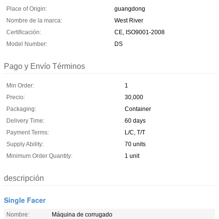
Place of Origin:
guangdong
Nombre de la marca:
West River
Certificación:
CE, ISO9001-2008
Model Number:
DS
Pago y Envío Términos
Min Order:
1
Precio:
30,000
Packaging:
Container
Delivery Time:
60 days
Payment Terms:
L/C, T/T
Supply Ability:
70 units
Minimum Order Quantity:
1 unit
descripción
Single Facer
Nombre:
Máquina de corrugado