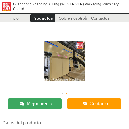
Guangdong Zhaoqing Xijiang (WEST RIVER) Packaging Machinery
Co.,Ltd
Inicio
Productos
Sobre nosotros
Contactos
Mejor precio
Contacto
Datos del producto