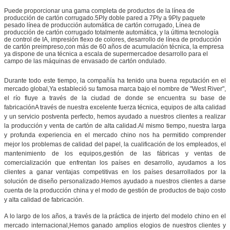
Puede proporcionar una gama completa de productos de la línea de
producción de cartón corrugado.5Ply doble pared a 7Ply a 9Ply paquete
pesado línea de producción automática de cartón corrugado, Línea de
producción de cartón corrugado totalmente automática, y la última tecnología
de control de IA, impresión flexo de colores, desarrollo de línea de producción
de cartón preimpreso,con más de 60 años de acumulación técnica, la empresa
ya dispone de una técnica a escala de supermercado
e desarrollo para el
campo de las máquinas de envasado de cartón ondulado.
Durante todo este tiempo, la compañía ha tenido una buena reputación en el
mercado global,
Ya estableció su famosa marca bajo el nombre de "West River",
el río fluye a través de la ciudad de donde se encuentra su base de
fabricación
A través de nuestra excelente fuerza técnica, equipos de alta calidad
y un servicio postventa perfecto, hemos ayudado a nuestros clientes a realizar
la producción y venta de cartón de alta calidad.Al mismo tiempo, nuestra larga
y profunda experiencia en el mercado chino nos ha permitido comprender
mejor los problemas de calidad del papel, la cualificación de los empleados, el
mantenimiento de los equipos,gestión de las fábricas y ventas de
comercialización que enfrentan los países en desarrollo, ayudamos a los
clientes a ganar ventajas competitivas en los países desarrollados por la
solución de diseño personalizado.Hemos ayudado a nuestros clientes a darse
cuenta de la producción china y el modo de gestión de productos de bajo costo
y alta calidad de fabricación.
A lo largo de los años, a través de la práctica de injerto del modelo chino en el
mercado internacional,Hemos ganado amplios elogios de nuestros clientes y